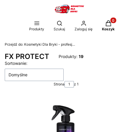
Produkty w k
Otwórz wyszukiwarkę
Produkty
Szukaj
Zaloguj się
Koszyk
Przejdź do:
Kosmetyki Dla Bryki - profesjonalne kosmetyki i akcesoria samochodowe
FX PROTECT
Produkty:
19
Lista produktów
Sortowanie:
Domyślne
Strona
z 1