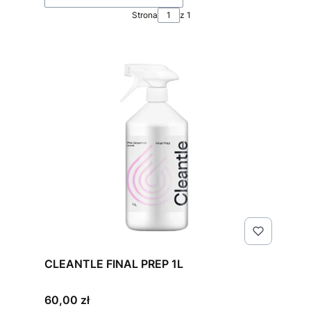
Strona
z 1
CLEANTLE FINAL PREP 1L
Cena
60,00 zł