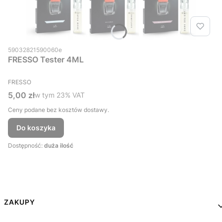
Kod produktu
59032821590060e
FRESSO Tester 4ML
PRODUCENT
FRESSO
Cena brutto
5,00 zł
w tym %s VAT
w tym
23%
VAT
Ceny podane bez kosztów dostawy.
Do koszyka
Dostępność:
duża ilość
Linki w stopce
ZAKUPY