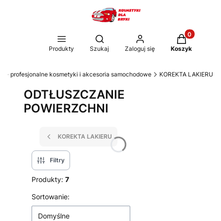
Produkty w k
Otwórz wyszukiwarkę
Produkty
Szukaj
Zaloguj się
Koszyk
ki - profesjonalne kosmetyki i akcesoria samochodowe
KOREKTA LAKIERU
ODTŁUSZCZANIE
POWIERZCHNI
KOREKTA LAKIERU
Filtry
Produkty:
7
Lista produktów
Sortowanie:
Domyślne