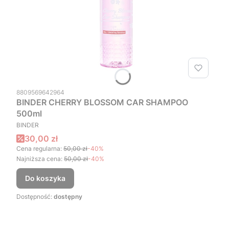
Kod produktu
8809569642964
BINDER CHERRY BLOSSOM CAR SHAMPOO
500ml
PRODUCENT
BINDER
Cena promocyjna
30,00 zł
Cena regularna:
50,00 zł
-40%
Najniższa cena:
50,00 zł
-40%
Do koszyka
Dostępność:
dostępny