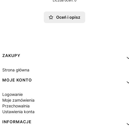
Liczba ocen: 0
Oceń i opisz
Linki w stopce
ZAKUPY
Strona główna
MOJE KONTO
Logowanie
Moje zamówienia
Przechowalnia
Ustawienia konta
INFORMACJE